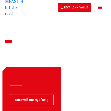
PL
__TEXT.LINK.VALUE
Sprawdź naszą ofertę