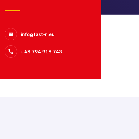
info@fast-r.eu
+ 48 794 918 743